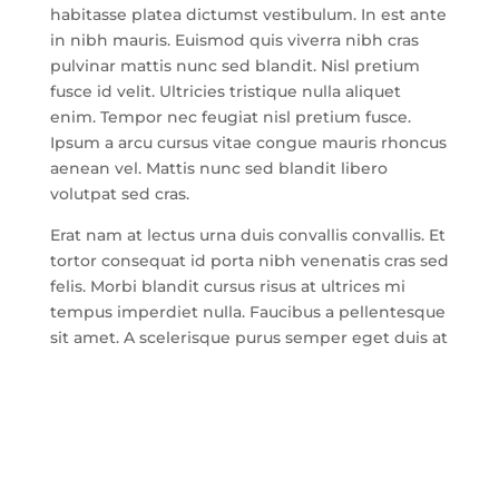
habitasse platea dictumst vestibulum. In est ante
in nibh mauris. Euismod quis viverra nibh cras
pulvinar mattis nunc sed blandit. Nisl pretium
fusce id velit. Ultricies tristique nulla aliquet
enim. Tempor nec feugiat nisl pretium fusce.
Ipsum a arcu cursus vitae congue mauris rhoncus
aenean vel. Mattis nunc sed blandit libero
volutpat sed cras.
Erat nam at lectus urna duis convallis convallis. Et
tortor consequat id porta nibh venenatis cras sed
felis. Morbi blandit cursus risus at ultrices mi
tempus imperdiet nulla. Faucibus a pellentesque
sit amet. A scelerisque purus semper eget duis at
tellus at. Dolor magna eget est lorem ipsum. Est
lorem ipsum dolor sit. Id aliquet lectus proin nibh
nisl condimentum id venenatis. Congue quisque
egestas diam in arcu. In hac habitasse platea
dictumst quisque. Sagittis aliquam malesuada
bibendum arcu vitae elementum curabitur vitae.