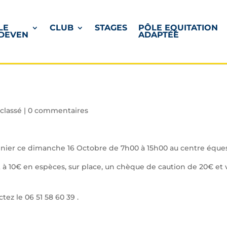
LE
CLUB
STAGES
PÔLE EQUITATION
DEVEN
ADAPTÉE
classé
|
0 commentaires
renier ce dimanche 16 Octobre de 7h00 à 15h00 au centre éque
à 10€ en espèces, sur place, un chèque de caution de 20€ et v
ez le 06 51 58 60 39 .