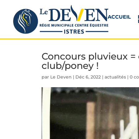
ACCUEIL
Concours pluvieux =
club/poney !
par
Le Deven
|
Déc 6, 2022
|
actualités
|
0 c